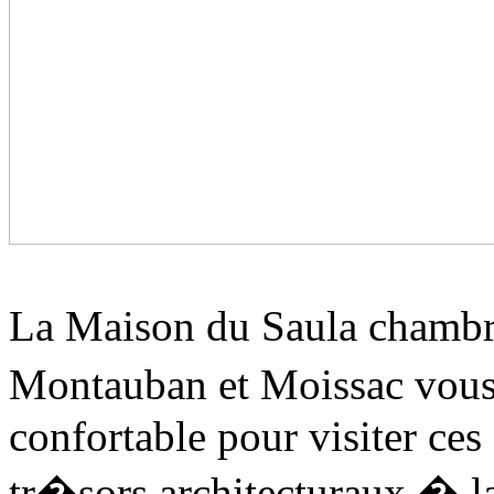
La Maison du Saula chambr
Montauban et Moissac vou
confortable pour visiter ce
tr�sors architecturaux � la