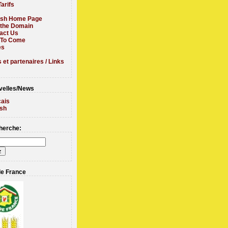
arifs
ish Home Page
t the Domain
act Us
 To Come
es
 et partenaires / Links
elles/News
çais
ish
erche:
de France