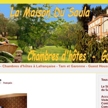
- Chambres d'hôtes à Lafrançaise - Tarn et Garonne - Guest Hous
s
Tous 
PM -
français
Le S
du S
Accu
Visi
Cont
Comm