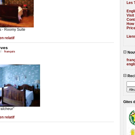
Les T
Engl
Visi
Cont
How
Pric
 - Roomy Suite
Liens
en relatif
êves
PM -
français
Nouv
fran
engl
Rech
Gites 
raîcheur"
en relatif