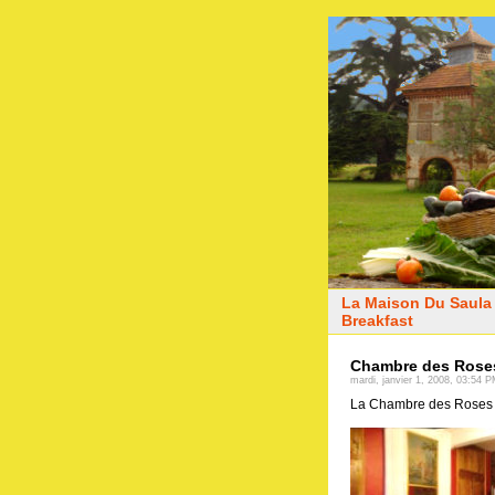
La Maison Du Saula 
Breakfast
Chambre des Rose
mardi, janvier 1, 2008, 03:54 
La Chambre des Roses