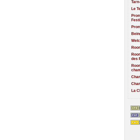
Tarn
Le T
Prom
Fest
Prom
Bein
Welc
Room
Room
des 
Room
cham
Cham
Cham
La C