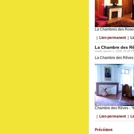
La Chambres des Roses
|
Lien permanent
|
Li
La Chambre des R
mardi, janvier 1, 2008, 03:26 
La Chambre des Rêves
Chambre des Rêves - "f
|
Lien permanent
|
Li
Précédent