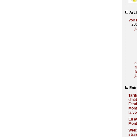
Arch
Voir 
20
j
a
m
f
j
Entr
Tari
d'hé
Fest
Mont
la v
En av
Mont
Welc
stra