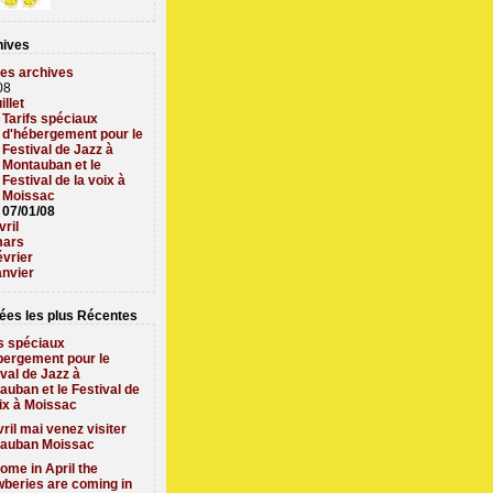
ives
les archives
08
uillet
Tarifs spéciaux
d'hébergement pour le
Festival de Jazz à
Montauban et le
Festival de la voix à
Moissac
07/01/08
vril
ars
évrier
anvier
ées les plus Récentes
fs spéciaux
bergement pour le
ival de Jazz à
auban et le Festival de
oix à Moissac
ril mai venez visiter
auban Moissac
ome in April the
wberies are coming in