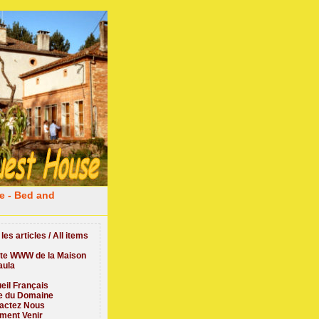
e - Bed and
les articles / All items
ite WWW de la Maison
aula
eil Français
te du Domaine
actez Nous
ent Venir