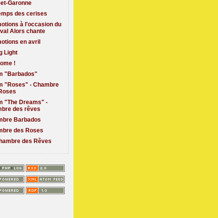
-et-Garonne
emps des cerises
otions à l'occasion du
ival Alors chante
otions en avril
g Light
ome !
 "Barbados"
 "Roses" - Chambre
Roses
 "The Dreams" -
bre des rêves
bre Barbados
bre des Roses
hambre des Rêves