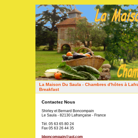
La Maison Du Saula - Chambres d'hôtes à Lafr
Breakfast
Contactez Nous
Shirley et Bernard Boncompain
Le Saula - 82130 Lafrançaise - France
Tél. 05 63 65 80 24
Fax 05 63 26 44 35
bboncompain@aol.com